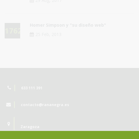
29 Aug, 2017
Homer Simpson y "su diseño web"
17629
25 Feb, 2013
633 111 391
contacto@rananegra.es
Zaragoza