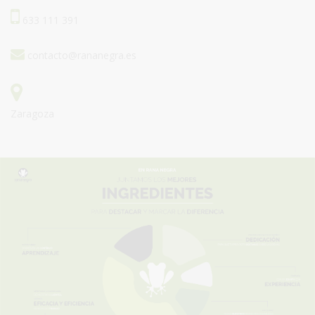
633 111 391
contacto@rananegra.es
Zaragoza