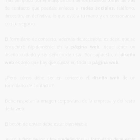
más tampoco poner a disposición de los usuarios todas las vías
de contacto que puedas: enlaces a
redes sociales
, teléfono,
dirección, en definitiva, lo que esté a tu mano y en consonancia
con tu negocio.
El formulario de contacto, además de accesible, es decir, que se
encuentre rápidamente en la
página web
, debe tener un
diseño cuidado y ser sencillo de usar. Por supuesto, el
diseño
web
es algo que hay que cuidar en toda la
página web
.
¿Pero cómo debe ser en concreto el
diseño web
de un
formulario de contacto?
Debe respetar la imagen corporativa de la empresa y del resto
de la web.
El botón de enviar debe estar bien visible
¡Aviso a fans de los CMS predefinidos! El formulario debe estar