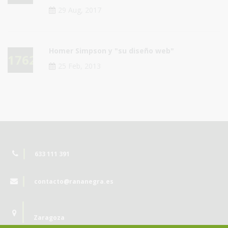
29 Aug, 2017
Homer Simpson y "su diseño web"
17621
25 Feb, 2013
633 111 391
contacto@rananegra.es
Zaragoza