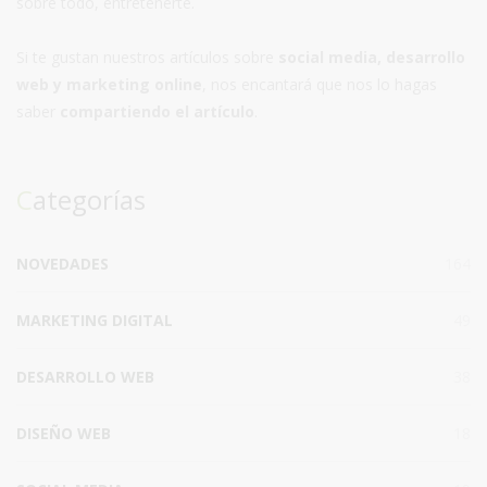
sobre todo, entretenerte.
Si te gustan nuestros artículos sobre
social media, desarrollo
web y marketing online
, nos encantará que nos lo hagas
saber
compartiendo el artículo
.
Categorías
NOVEDADES
164
MARKETING DIGITAL
49
DESARROLLO WEB
38
DISEÑO WEB
18