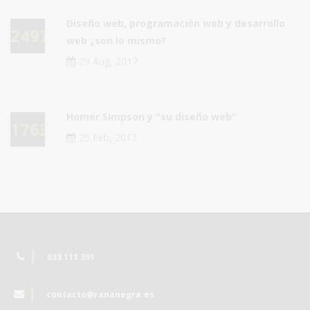
Diseño web, programación web y desarrollo
24978
web ¿son lo mismo?
29 Aug, 2017
Homer Simpson y "su diseño web"
17636
25 Feb, 2013
633 111 391
contacto@rananegra.es