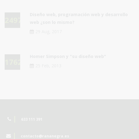
Diseño web, programación web y desarrollo
24975
web ¿son lo mismo?
29 Aug, 2017
Homer Simpson y "su diseño web"
17629
25 Feb, 2013
633 111 391
contacto@rananegra.es