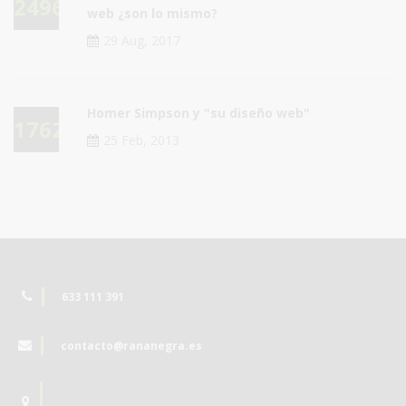
24967
web ¿son lo mismo?
29 Aug, 2017
Homer Simpson y "su diseño web"
17625
25 Feb, 2013
633 111 391
contacto@rananegra.es