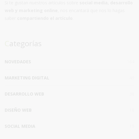
Si te gustan nuestros artículos sobre
social media, desarrollo
web y marketing online
, nos encantará que nos lo hagas
saber
compartiendo el artículo
.
Categorías
NOVEDADES
164
MARKETING DIGITAL
49
DESARROLLO WEB
38
DISEÑO WEB
18
SOCIAL MEDIA
19