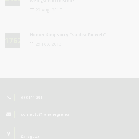
web ¿son lo mismo?
29 Aug, 2017
Homer Simpson y "su diseño web"
17623
25 Feb, 2013
633 111 391
contacto@rananegra.es
Zaragoza