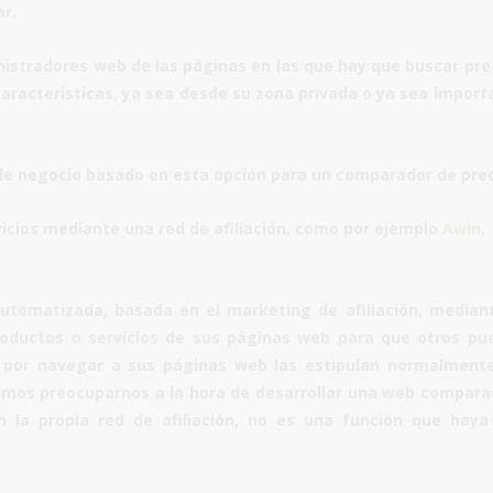
r.
nistradores web de las páginas en las que hay que buscar pre
características, ya sea desde su zona privada o ya sea impor
e negocio basado en esta opción para un
comparador de prec
rvicios mediante una
red de afiliación
, como por ejemplo
Awin
,
 automatizada, basada en el
marketing de afiliación
, median
productos o servicios de sus páginas web para que otros pu
 por navegar a sus páginas web las estipulan normalmente
emos preocuparnos a la hora de desarrollar una
web compara
 la propia red de afiliación, no es una función que haya