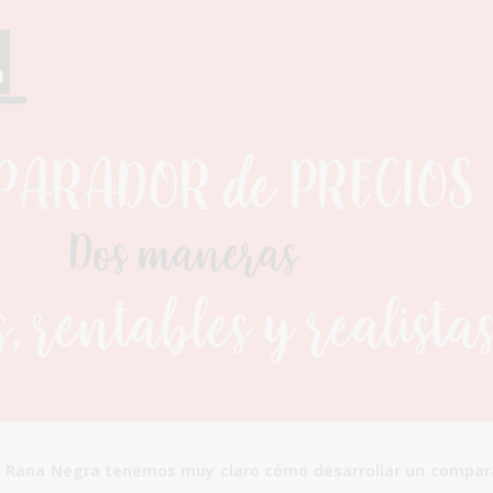
 Rana Negra tenemos muy claro cómo
desarrollar un compar