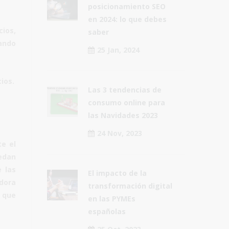
posicionamiento SEO
en 2024: lo que debes
cios,
saber
tando
25 Jan, 2024
ios.
Las 3 tendencias de
consumo online para
las Navidades 2023
24 Nov, 2023
te el
edan
 las
El impacto de la
dora
transformación digital
 que
en las PYMEs
españolas