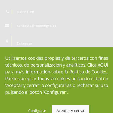
633 111 391
contacto@rananegra.es
Zaragoza
Utilizamos cookies propias y de terceros con fines
técnicos, de personalización y analíticos. Clica
AQUÍ
para más información sobre la Política de Cookies.
Puedes aceptar todas la cookies pulsando el botón
“Aceptar y cerrar” o configurarlas o rechazar su uso
pulsando el botón “Configurar”.
VOLVER ARRIBA
Programación web profesional RANA NEGRA © 2021
Configurar
Aceptar y cerrar
-
Política de privacidad
Aviso legal