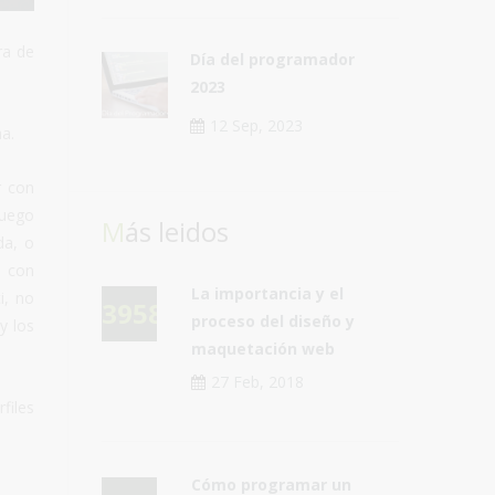
ra de
Día del programador
2023
12 Sep, 2023
ha.
r con
luego
Más leidos
da, o
o con
La importancia y el
i, no
39581
proceso del diseño y
y los
maquetación web
27 Feb, 2018
files
Cómo programar un