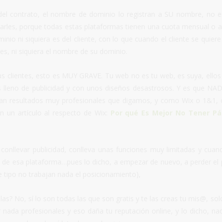
 del contrato, el nombre de dominio lo registran a SU nombre, no e
agarles, porque todas estas plataformas tienen una cuota mensual o a
nio ni siquiera es del cliente, con lo que cuando el cliente se quiere i
es, ni siquiera el nombre de su dominio.
s clientes, esto es MUY GRAVE. Tu web no es tu web, es suya, ellos 
tis lleno de publicidad y con unos diseños desastrosos. Y es que NA
can resultados muy profesionales que digamos, y como Wix o 1&1, 
n un artículo al respecto de Wix:
Por qué Es Mejor No Tener Pá
onllevar publicidad, conlleva unas funciones muy limitadas y cuan
r de esa plataforma…pues lo dicho, a empezar de nuevo, a perder el
tipo no trabajan nada el posicionamiento),
? No, sí lo son todas las que son gratis y te las creas tu mis@, sol
 nada profesionales y eso daña tu reputación online, y lo dicho, na