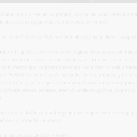
bueno, malo o regular? Lo primero, ojo con las condiciones a la ho
 día que dejes de pagar, dejas de tener web, mal vamos.
i en los perfiles de las RRSS no tienen abiertas las opiniones…sospec
web
, no te quedes solo consultando páginas webs baratas sin habla
ales a los profesionales tus necesidades, escucha sus consejos, y 
recer lo mismo que los profesionales que van a crear tu web a medi
s o Prestashop, pero si estás hablando con una empresa y no sol
mo hacerlo y no te alquilarán una web, te crearán una web para t
 compara precios, servicios, atención al cliente…porque los precios 
.
edicarse al diseño web no tenga una web responsive o no tenga per
iento y social media ¿no crees?
importancia para vuestros negocios.