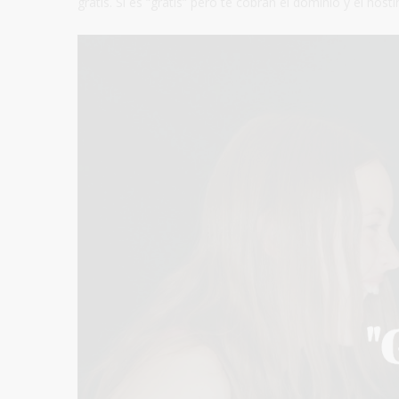
gratis. Si es “gratis” pero te cobran el dominio y el hos