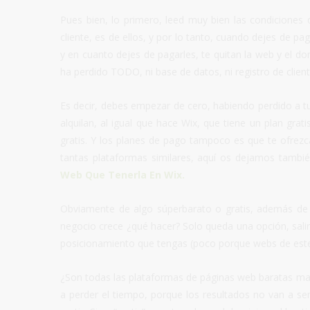
Pues bien, lo primero, leed muy bien las condiciones
cliente, es de ellos, y por lo tanto, cuando dejes de p
y en cuanto dejes de pagarles, te quitan la web y el domi
ha perdido TODO, ni base de datos, ni registro de client
Es decir, debes empezar de cero, habiendo perdido a tu
alquilan, al igual que hace Wix, que tiene un plan gra
gratis. Y los planes de pago tampoco es que te ofrez
tantas plataformas similares, aquí os dejamos tambié
Web Que Tenerla En Wix
.
Obviamente de algo súperbarato o gratis, además de c
negocio crece ¿qué hacer? Solo queda una opción, sali
posicionamiento que tengas (poco porque webs de este 
¿Son todas las plataformas de páginas web baratas malas
a perder el tiempo, porque los resultados no van a ser