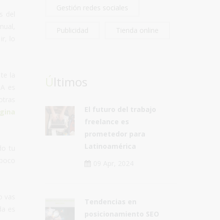
Gestión redes sociales
s del
nual,
Publicidad
Tienda online
r, lo
te la
Últimos
DA es
otras
El futuro del trabajo
gina
freelance es
prometedor para
Latinoamérica
do tu
 poco
09 Apr, 2024
o vas
Tendencias en
da es
posicionamiento SEO