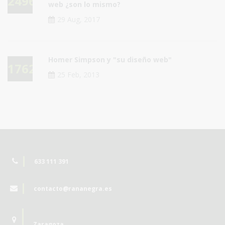
24966
web ¿son lo mismo?
29 Aug, 2017
Homer Simpson y "su diseño web"
17623
25 Feb, 2013
633 111 391
contacto@rananegra.es
Zaragoza