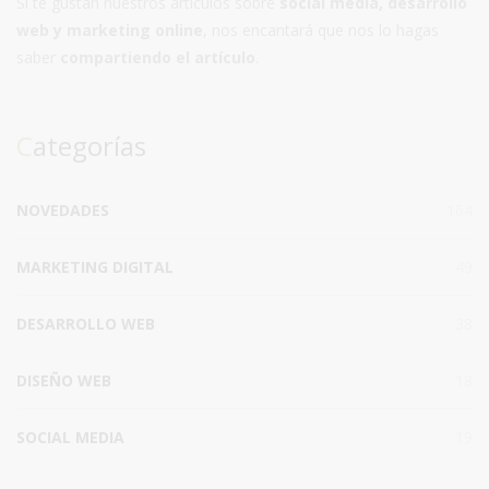
Si te gustan nuestros artículos sobre
social media, desarrollo
web y marketing online
, nos encantará que nos lo hagas
saber
compartiendo el artículo
.
Categorías
NOVEDADES
164
MARKETING DIGITAL
49
DESARROLLO WEB
38
DISEÑO WEB
18
SOCIAL MEDIA
19