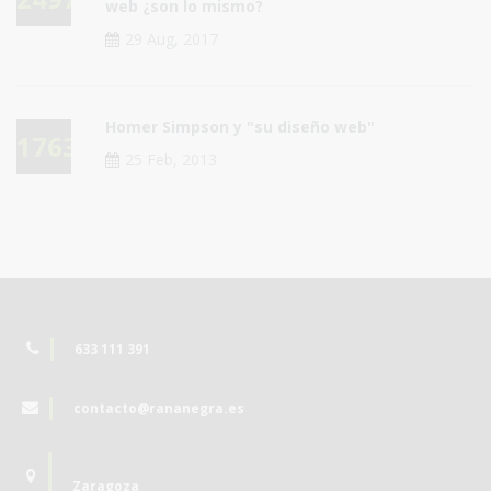
web ¿son lo mismo?
29 Aug, 2017
Homer Simpson y "su diseño web"
17636
25 Feb, 2013
633 111 391
contacto@rananegra.es
Zaragoza