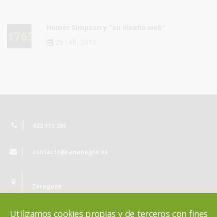
Homer Simpson y "su diseño web"
17630
25 Feb, 2013
633 111 391
contacto@rananegra.es
Zaragoza
Utilizamos cookies propias y de terceros con fines