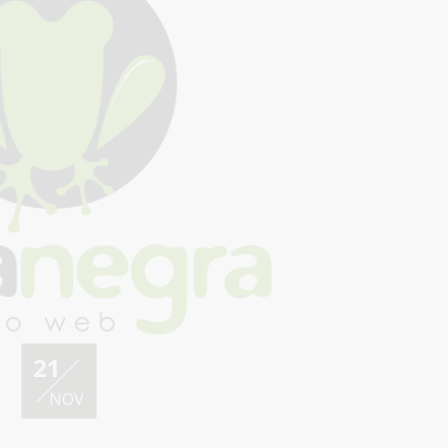
21
NOV