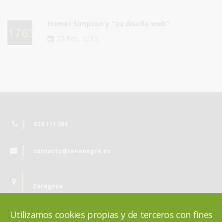
Homer Simpson y "su diseño web"
17633
25 Feb, 2013
633 111 391
contacto@rananegra.es
Zaragoza
Utilizamos cookies propias y de terceros con fines