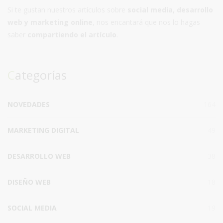
Si te gustan nuestros artículos sobre
social media, desarrollo
web y marketing online
, nos encantará que nos lo hagas
saber
compartiendo el artículo
.
Categorías
NOVEDADES
164
MARKETING DIGITAL
49
DESARROLLO WEB
38
DISEÑO WEB
18
SOCIAL MEDIA
19