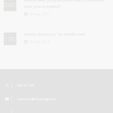
Diseño web, programación web y desarrollo
24978
web ¿son lo mismo?
29 Aug, 2017
Homer Simpson y "su diseño web"
17637
25 Feb, 2013
633 111 391
contacto@rananegra.es