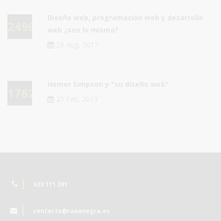
Diseño web, programación web y desarrollo
24965
web ¿son lo mismo?
29 Aug, 2017
Homer Simpson y "su diseño web"
17623
25 Feb, 2013
633 111 391
contacto@rananegra.es