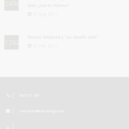
24966
web ¿son lo mismo?
29 Aug, 2017
Homer Simpson y "su diseño web"
17623
25 Feb, 2013
633 111 391
contacto@rananegra.es