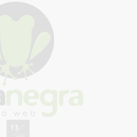
13
FEB