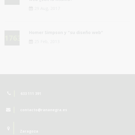
29 Aug, 2017
Homer Simpson y "su diseño web"
17637
25 Feb, 2013
633 111 391
contacto@rananegra.es
Zaragoza