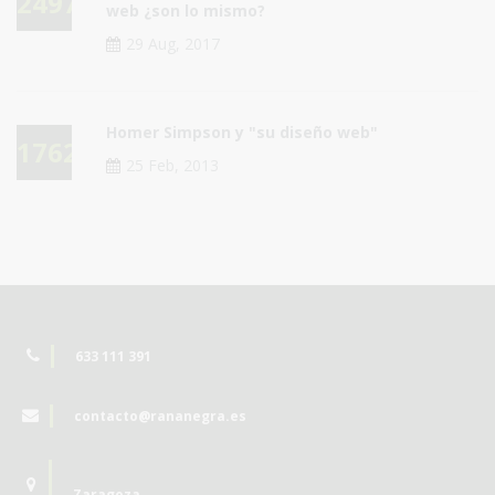
24971
web ¿son lo mismo?
29 Aug, 2017
Homer Simpson y "su diseño web"
17629
25 Feb, 2013
633 111 391
contacto@rananegra.es
Zaragoza