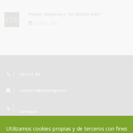
Homer Simpson y "su diseño web"
17630
25 Feb, 2013
633 111 391
contacto@rananegra.es
Zaragoza
Utilizamos cookies propias y de terceros con fines