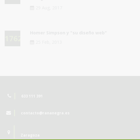
29 Aug, 2017
Homer Simpson y "su diseño web"
17629
25 Feb, 2013
633 111 391
contacto@rananegra.es
Zaragoza