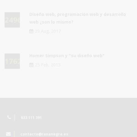
Diseño web, programación web y desarrollo
24960
web ¿son lo mismo?
29 Aug, 2017
Homer Simpson y "su diseño web"
17622
25 Feb, 2013
633 111 391
contacto@rananegra.es