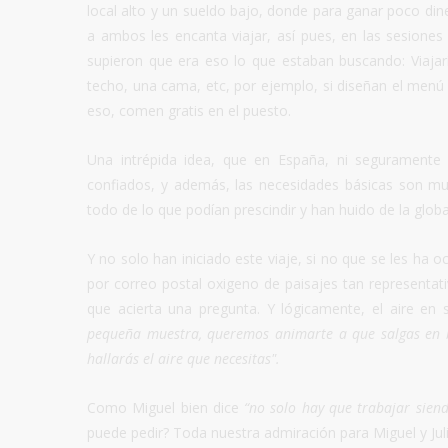
local alto y un sueldo bajo, donde para ganar poco din
a ambos les encanta viajar, así pues, en las sesione
supieron que era eso lo que estaban buscando: Viajar
techo, una cama, etc, por ejemplo, si diseñan el men
eso, comen gratis en el puesto.
Una intrépida idea, que en España, ni seguramente
confiados, y además, las necesidades básicas son m
todo de lo que podían prescindir y han huido de la globa
Y no solo han iniciado este viaje, si no que se les ha 
por correo postal oxigeno de paisajes tan representati
que acierta una pregunta. Y lógicamente, el aire en
pequeña muestra, queremos animarte a que salgas en bus
hallarás el aire que necesitas"
.
Como Miguel bien dice
“no solo hay que trabajar siendo
puede pedir? Toda nuestra admiración para Miguel y Jul