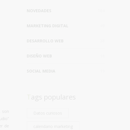
NOVEDADES
164
MARKETING DIGITAL
49
DESARROLLO WEB
38
DISEÑO WEB
18
SOCIAL MEDIA
19
Tags populares
, son
Datos curiosos
udio”
er de
calendario marketing