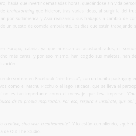
ero, había que invertir demasiadas horas, quedándose sin vida person
s de
brainstorming
que hicieron
,
tras varias ideas, al surgir la del tru
ían por Sudamérica y Asia realizando sus trabajos a cambio de co
ú de un puesto de comida ambulante, los días que están trabajando 
 en Europa, calaría, ya que ni estamos acostumbrados, ni somo
ucho más caras, y por eso mismo, han cogido sus maletas, han d
lización.
ocurrido sortear en Facebook “aire fresco”, con un bonito packaging e
vos como el Machu Picchu o el lago Titicaca, que se lleva el partici
 sí no es tan importante como el mensaje que lleva impreso:
"Con
ca de tu propia inspiración. Por eso, respira e inspírate, que ahí 
 creativo, sino vivir creativamente”.
Y lo están cumpliendo, ¿qué m
ia de Out The Studio.