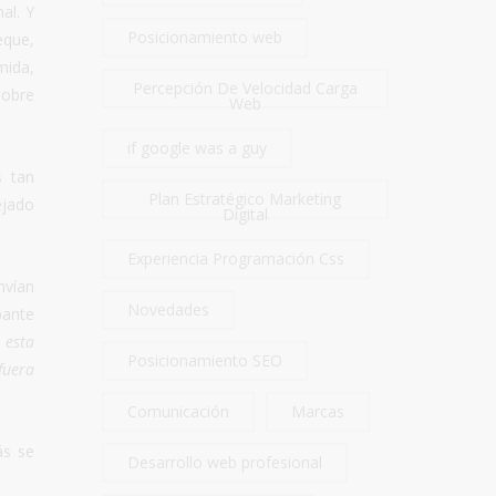
al. Y
Posicionamiento web
eque,
mida,
Percepción De Velocidad Carga
sobre
Web
if google was a guy
s tan
Plan Estratégico Marketing
ejado
Digital
Experiencia Programación Css
nvían
Novedades
pante
 esta
Posicionamiento SEO
fuera
Comunicación
Marcas
ás se
Desarrollo web profesional