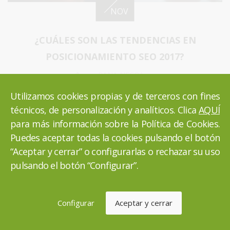
NOV
¿CUÁLES SON LAS TENDENCIAS EN
POSICIONAMIENTO SEO 2017?
RANA NEGRA
MARKETING DIGITAL
Utilizamos cookies propias y de terceros con fines
técnicos, de personalización y analíticos. Clica
AQUÍ
La principal revolución en posicionamiento SEO
para más información sobre la Política de Cookies.
viene de la mano de las búsquedas por voz.
Puedes aceptar todas la cookies pulsando el botón
“Aceptar y cerrar” o configurarlas o rechazar su uso
SEGUIR LEYENDO
pulsando el botón “Configurar”.
Configurar
Aceptar y cerrar
1
2
3