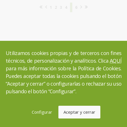
1
2
3
4
5
6
Sobre el blog
Utilizamos cookies propias y de terceros con fines
técnicos, de personalización y analíticos. Clica
AQUÍ
Conócenos más a través de nuestro blog de
noticias,
para más información sobre la Política de Cookies.
actualidad y curiosidades
, un espacio donde informarte y
Puedes aceptar todas la cookies pulsando el botón
sobre todo, entretenerte.
“Aceptar y cerrar” o configurarlas o rechazar su uso
pulsando el botón “Configurar”.
Si te gustan nuestros artículos sobre
social media, desarrollo
web y marketing online
, nos encantará que nos lo hagas
saber
compartiendo el artículo
.
Configurar
Aceptar y cerrar