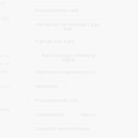
s!)
Posicionamiento web
 olas
Percepción De Velocidad Carga
Web
if google was a guy
Plan Estratégico Marketing
os en
Digital
ya no
ente.
Experiencia Programación Css
Novedades
n y/o
Posicionamiento SEO
ocida
Comunicación
Marcas
Desarrollo web profesional