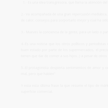
1.- Es una idea transgresora, que llama la atención del 
2.- Va acompañada de una gran repercusión mediática,
de calor, consejos para sorportarlo mejor y cúal ha sid
3.- Mueves la conciencia de la gente, para un lado o pa
4.-Es una noticia que los otros polìticos y periodistas
buen estado por parte de los supermercados, el precio
tienen que dar de comer a sus hijos...) a pesar de ot
5.-El protagonista despierta sentimientos de amor y od
mal, pero que hablen"
Y esta esta última frase la que resume el tipo de má
superficie comercial.