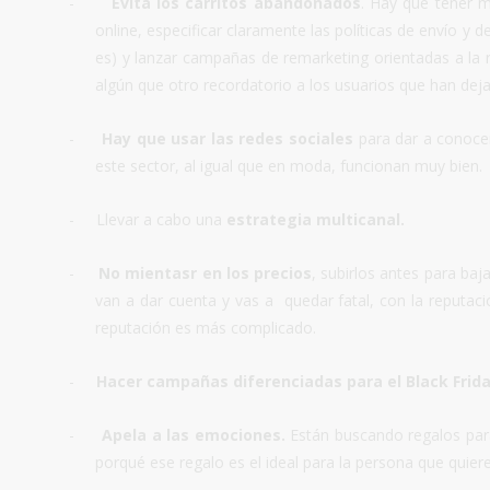
-
Evita los carritos abandonados
. Hay que tener m
online, especificar claramente las políticas de envío y d
es) y lanzar campañas de remarketing orientadas a la
algún que otro recordatorio a los usuarios que han deja
-
Hay que usar las redes sociales
para dar a conocer
este sector, al igual que en moda, funcionan muy bien.
-
Llevar a cabo una
estrategia multicanal.
-
No mientasr en los precios
, subirlos antes para ba
van a dar cuenta y vas a quedar fatal, con la reputa
reputación es más complicado.
-
Hacer campañas diferenciadas para el Black Frida
-
Apela a las emociones.
Están buscando regalos par
porqué ese regalo es el ideal para la persona que quiere