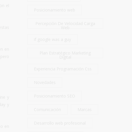
on el
Posicionamiento web
Percepción De Velocidad Carga
estas
Web
if google was a guy
en en
Plan Estratégico Marketing
 pero
Digital
Experiencia Programación Css
Novedades
Posicionamiento SEO
ine y
day y
Comunicación
Marcas
Desarrollo web profesional
mo en