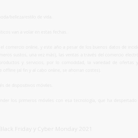
moda/belleza/estilo de vida.
ticos van a volar en estas fechas.
el comercio online, y este año a pesar
de los buenos datos de incid
ros sustos, una vez más), las ventas a través del comercio electr
roductos y servicios, por lo comodidad, la variedad de ofertas 
fline (al fin y al cabo online, se ahorran costes).
és de dispositivos móviles.
der los primeros móviles con esa tecnología, que ha despertado
 Black Friday y Cyber Monday 2021