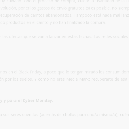
uy cuidado todo el proceso de compra, cuidar la usabilidad de la t
evolución, poner los gastos de envío gratuitos (si es posible, no siemp
 recuperación de carritos abandonados. Tampoco está nada mal lanz
do productos en el carrito y no han finalizado la compra.
 las ofertas que se van a lanzar en estas fechas. Las redes sociales
jarlos en el Black Friday, a poco que lo tengan mirado los consumidor
ción por los suelos. Y como no eres Media Markt recuperarte de esa
y y para el Cyber Monday.
a sus seres queridos (además de chollos para uno/a mismo/a), cuén
.