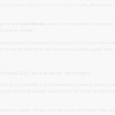
l black friday 2021para el sector retail y moda
,
ahora vamos c
ay
como el
Cyber Monday
¡vamos a ver qué podemos hacer para 
 después de navidad!
r moda y del sector tecnológico es porque son los dos que más vend
des! No nos ha dado tiempo de daros estas pequeñas ayudas antes,
 Monday 2021 para el sector tecnológico
risis de los microchips y de la tardanza en el envío de pedidos (onl
a sus regalos de navidad, aprovechando las ofertas del Black Fri
dores van a gastar más que otros años, tanto en el Black Friday co