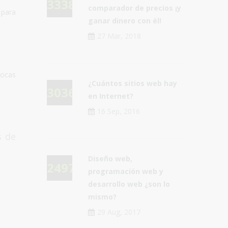
33387
comparador de precios ¡y
 para
ganar dinero con él!
27 Mar, 2018
pocas
¿Cuántos sitios web hay
30361
en Internet?
16 Sep, 2016
s de
Diseño web,
24976
programación web y
desarrollo web ¿son lo
mismo?
29 Aug, 2017